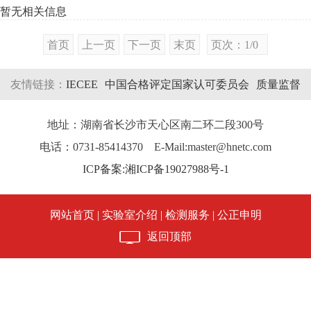
暂无相关信息
湖南电科院检测集团有限公司公开招
首页
上一页
下一页
末页
页次：1/0
聘拟录
湖南电科院检测集团有限公司公开招
友情链接：
IECEE
中国合格评定国家认可委员会
质量监督
聘拟录
检验检疫局
国家认证认可监督管理委员会
湖南省质量技
地址：湖南省长沙市天心区南二环二段300号
湖南电科院检测集团有限公司 招聘公
术监督局
电话：0731-85414370 E-Mail:master@hnetc.com
告
ICP备案:湘ICP备19027988号-1
湖南电科院检测集团有限公司招聘公
网站首页
|
实验室介绍
|
检测服务
|
公正申明
告
返回顶部
湖南电科院检测集团有限公司公开招
聘拟录
湖南电科院检测集团有限公司试验检