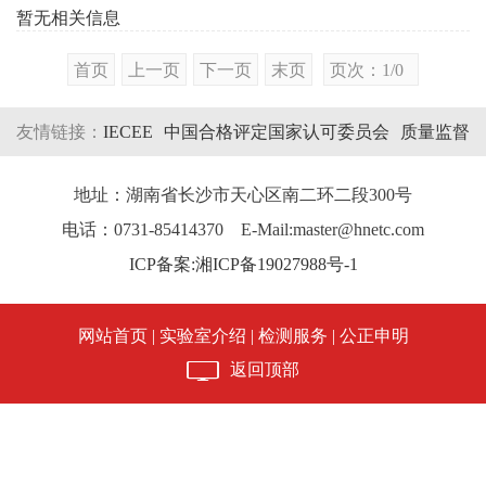
暂无相关信息
湖南电科院检测集团有限公司公开招
首页
上一页
下一页
末页
页次：1/0
聘拟录
迎峰度夏，别让电气火灾 偷走你的清
友情链接：
IECEE
中国合格评定国家认可委员会
质量监督
凉与
检验检疫局
国家认证认可监督管理委员会
湖南省质量技
地址：湖南省长沙市天心区南二环二段300号
湖南电科院检测集团有限公司实习生
术监督局
电话：0731-85414370 E-Mail:master@hnetc.com
招聘公告
ICP备案:湘ICP备19027988号-1
敲定！阿里数据中心试验方案核心参
网站首页
|
实验室介绍
|
检测服务
|
公正申明
数落地
返回顶部
湖南电科院检测集团有限公司公开招
聘拟录
对标一流 问道中试｜湖南电科院检测